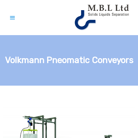
Volkmann Pneomatic Conveyors