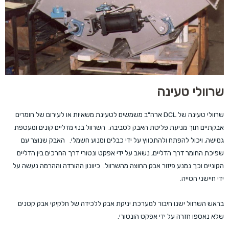
שרוולי טעינה
שרוולי טעינה של DCL ארה"ב משמשים לטעינת משאיות או לעירום של חומרים
אבקתיים תוך מניעת פליטת האבק לסביבה. השרוול בנוי מדליים קונים ומעטפת
גמישה, ויכול להפתח ולהתכווץ על ידי כבלים ומנוע חשמלי. האבק שנוצר עם
שפיכת החומר דרך הדליים, נשאב על ידי אפקט ונטורי דרך החרכים בין הדליים
הקוניים וכך נמנע פיזור אבק החוצה מהשרוול. כיוונון ההורדה וההרמה נעשה על
ידי חיישני הטייה.
בראש השרוול ישנו חיבור למערכת יניקת אבק ללכידה של חלקיקי אבק קטנים
שלא נאספו חזרה על ידי אפקט הונטורי.