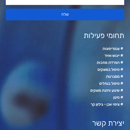
שלח
תחומי פעילות
# צנטריפוגות
# ייבוש ואיוד
# הפרדת מתכות
# טיפול במוצקים
# ממברנות
# טיפול בנוזלים
# שינוע והזנת מוצקים
# סינון
# ציפוי אבן - גילוון קר
יצירת קשר