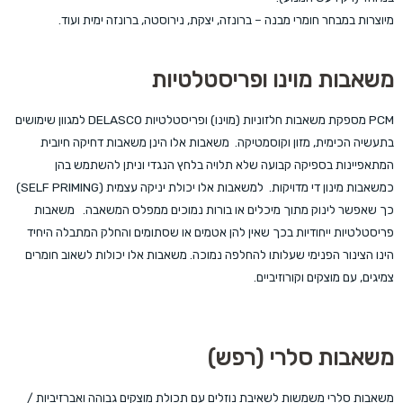
מיוצרות במבחר חומרי מבנה – ברונזה, יצקת, נירוסטה, ברונזה ימית ועוד.
משאבות מוינו ופריסטלטיות
PCM מספקת משאבות חלזוניות (מוינו) ופריסטלטיות DELASCO למגוון שימושים
בתעשיה הכימית, מזון וקוסמטיקה. משאבות אלו הינן משאבות דחיקה חיובית
המתאפיינות בספיקה קבועה שלא תלויה בלחץ הנגדי וניתן להשתמש בהן
כמשאבות מינון די מדויקות. למשאבות אלו יכולת יניקה עצמית (SELF PRIMING)
כך שאפשר לינוק מתוך מיכלים או בורות נמוכים ממפלס המשאבה. משאבות
פריסטלטיות ייחודיות בכך שאין להן אטמים או שסתומים והחלק המתבלה היחיד
הינו הצינור הפנימי שעלותו להחלפה נמוכה. משאבות אלו יכולות לשאוב חומרים
צמיגים, עם מוצקים וקורוזיביים.
משאבות סלרי (רפש)
משאבות סלרי משמשות לשאיבת נוזלים עם תכולת מוצקים גבוהה ואברזיביות /