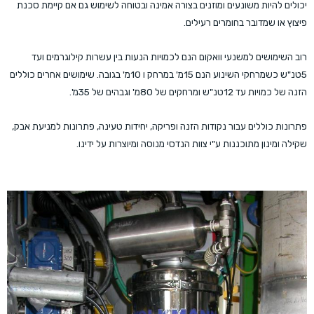
יכולים להיות משונעים ומוזנים בצורה אמינה ובטוחה לשימוש גם אם קיימת סכנת
פיצוץ או שמדובר בחומרים רעילים.
רוב השימושים למשנעי וואקום הנם לכמויות הנעות בין עשרות קילוגרמים ועד
5טנ"ש כשמרחקי השינוע הנם 15מ' במרחק ו 10מ' בגובה. שימושים אחרים כוללים
הזנה של כמויות עד 12טנ"ש ומרחקים של 80מ' וגבהים של 35מ'.
פתרונות כוללים עבור נקודות הזנה ופריקה, יחידות טעינה, פתרונות למניעת אבק,
שקילה ומינון מתוכננות ע"י צוות הנדסי מנוסה ומיוצרות על ידינו.