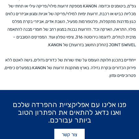
גפ"מ, ביטומנים וכדומה. KANON מספקת זרועות מילוי/פריקה עילי או תחתי של
מכליות כביש או רכבת, זרועות ימיות למילוי/פריקה של אניות ומגוון אביזרים נלווים
כגון מדרגות מתקפלות, פלטפורמות מפעיל, השבת אדים, אביזרי בקרת מפלס
מילוי, התראה, הארקה וכד'. הזרועות נבנות במגוון רחב של חומרי מבנה להתאמה
מרבית לנוזלים, לדוגמה נירוסטה 316, ציפוי טפלון ועוד. המפרקים הסובבים –
JOINT SWIVEL (החלק החשוב בזרועות) של KANON.
ייחודיים בתכנון חלוקת העומס על שתי שורות של כדורים גדולים, גישה לאטם ללא
פירוק הכדורים ובקרת נזילה. בארץ מותקנות זרועות של KANON במפעלים כימיים,
פטרוכימיים ומזון.
פנו אלינו עם אפליקציית ההפרדה שלכם
ואנו נדאג להתאים את הפתרון הטוב
ביותר עבורכם.
צור קשר