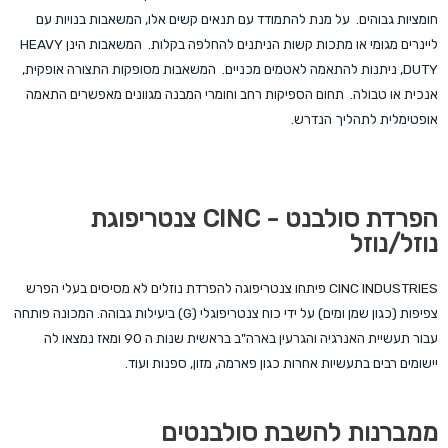
חומציות גבוהים. על מנת להתמודד עם תנאים קשים אלו, המשאבות בנויות עם
ליינרים מגומי או מתכות קשות הניתנים להחלפה בקלות. המשאבות הינן HEAVY
DUTY, ניתנות להתאמה לאטמים מכניים. המשאבות מסופקות התצורה אופקית,
אנכית או טבולה. תחום הספיקות רחב וחומרי המבנה מגוונים מאפשרים התאמה
אופטימלית לתהליך הנדרש.
הפרדת סולבנט - CINC צנטריפוגת
נוזל/נוזל
CINC INDUSTRIES פיתחו צנטריפוגה להפרדת נוזלים לא מסיסים בעלי הפרש
צפיפות (כגון שמן ומים) על ידי כוח צנטריפוגלי (G) ביעילות גבוהה. המכונה פותחה
עבור תעשיית האנרגיה והגרעין בארה"ב בראשית שנות ה 90 ומאז נמצאו לה
יישומים רבים בתעשיות אחרות כגון פארמה, מזון, ספנות ועוד.
ממברנות להשבת סולבנטים